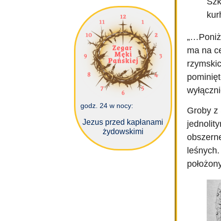
Szk
kur
„…Poniżs
ma na ce
rzymskic
pominięt
wyłączni
godz. 24 w nocy:
Groby z
Jezus przed kapłanami
jednolit
żydowskimi
obszerne
leśnych.
położon