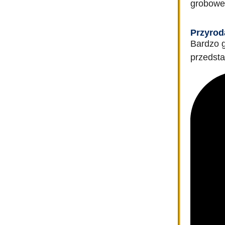
grobow
Przyrod
Bardzo g
przedsta