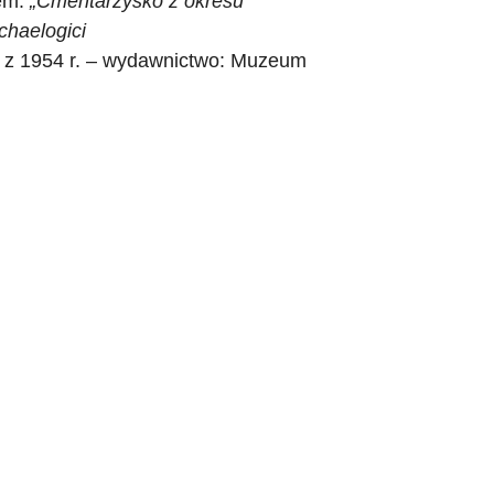
łem:
„Cmentarzysko z okresu
chaelogici
 z 1954 r. – wydawnictwo: Muzeum