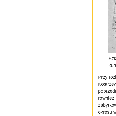
Szk
kur
Przy roz
Kostrzew
poprzed
również 
zabytków
okresu w