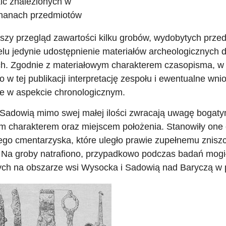
ic znalezionych w
hanach przedmiotów
zy przegląd zawartości kilku grobów, wydobytych przed 
lu jedynie udostępnienie materiałów archeologicznych
h. Zgodnie z materiałowym charakterem czasopisma, w 
o w tej publikacji interpretację zespołu i ewentualne wn
e w aspekcie chronologicznym.
 Sadowią mimo swej małej ilości zwracają uwagę bogat
ym charakterem oraz miejscem położenia. Stanowiły one
go cmentarzyska, które uległo prawie zupełnemu znisz
 Na groby natrafiono, przypadkowo podczas badań mogił 
ych na obszarze wsi Wysocka i Sadowią nad Baryczą w 