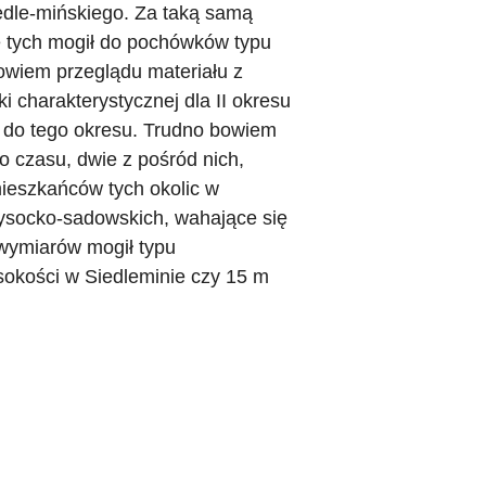
iedle-mińskiego. Za taką samą
 tych mogił do pochówków typu
owiem przeglądu materiału z
 charakterystycznej dla II okresu
y do tego okresu. Trudno bowiem
o czasu, dwie z pośród nich,
mieszkańców tych okolic w
wysocko-sadowskich, wahające się
 wymiarów mogił typu
sokości w Siedleminie czy 15 m