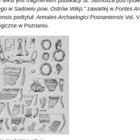
 tekst jest fragmentem publikacji St. Jasnosza pod tytu
ego w Sadowiu pow. Ostrów Wikp.”
zawartej w
Fontes Ar
ensis
podtytuł:
Annales Archaelogici Posnaniensis
Vol. V
ogiczne w Poznaniu.