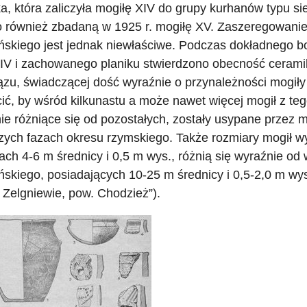
a, która zaliczyła mogiłę XIV do grupy kurhanów typu s
 również zbadaną w 1925 r. mogiłę XV. Zaszeregowanie
ńskiego jest jednak niewłaściwe. Podczas dokładnego b
IV i zachowanego planiku stwierdzono obecność ceramiki
ązu, świadczącej dość wyraźnie o przynależności mogił
ić, by wśród kilkunastu a może nawet więcej mogił z teg
ie różniące się od pozostałych, zostały usypane przez 
zych fazach okresu rzymskiego. Także rozmiary mogił 
ach 4-6 m średnicy i 0,5 m wys., różnią się wyraźnie od
ńskiego, posiadających 10-25 m średnicy i 0,5-2,0 m wy
 Zelgniewie, pow. Chodzież”).