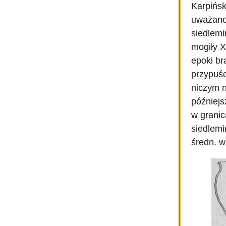
Karpińsk
uważano
siedlemi
mogiły X
epoki br
przypuśc
niczym n
późniejs
w granic
siedlemi
średn. w