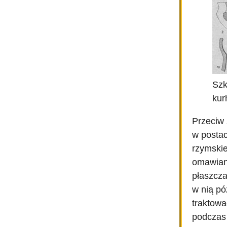
Szk
kur
Przeciw 
w postac
rzymskie
omawiany
płaszcza
w nią pó
traktowa
podczas 