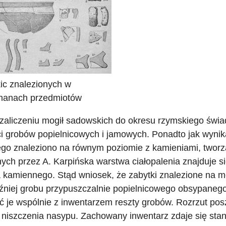
ic znalezionych w
hanach przedmiotów
zaliczeniu mogił sadowskich do okresu rzymskiego świa
i grobów popielnicowych i jamowych. Ponadto jak wynika
go znaleziono na równym poziomie z kamieniami, twor
ch przez A. Karpińska warstwa ciałopalenia znajduje si
 kamiennego. Stąd wniosek, że zabytki znalezione na 
źniej grobu przypuszczalnie popielnicowego obsypanego
ć je wspólnie z inwentarzem reszty grobów. Rozrzut po
niszczenia nasypu. Zachowany inwentarz zdaje się sta