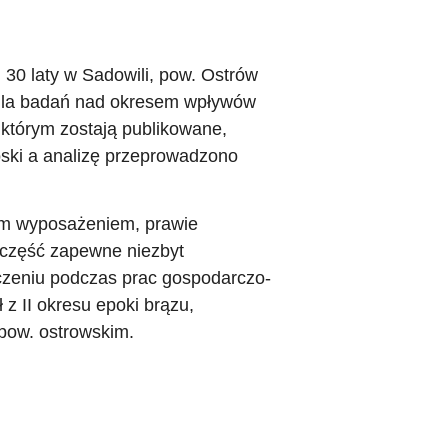
30 laty w Sadowili, pow. Ostrów
 dla badań nad okresem wpływów
którym zostają publikowane,
ioski a analizę przeprowadzono
ym wyposażeniem, prawie
 część zapewne niezbyt
czeniu podczas prac gospodarczo-
z II okresu epoki brązu,
pow. ostrowskim.