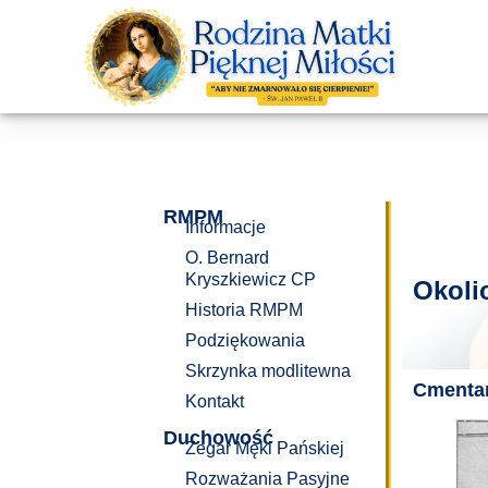
RMPM
Informacje
O. Bernard
Kryszkiewicz CP
Okoli
Historia RMPM
Podziękowania
Skrzynka modlitewna
Cmenta
Kontakt
Duchowość
Zegar Męki Pańskiej
Rozważania Pasyjne