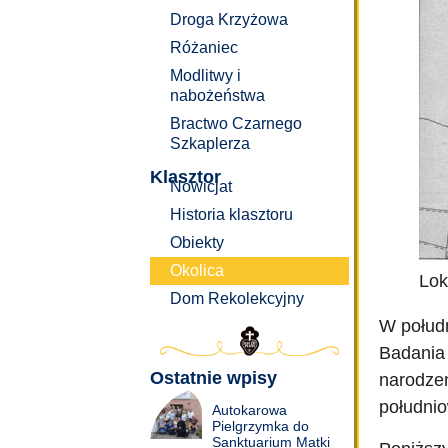
Droga Krzyżowa
Różaniec
Modlitwy i
nabożeństwa
Bractwo Czarnego
Szkaplerza
Klasztor
Nowicjat
Historia klasztoru
Obiekty
Okolica
Lok
Dom Rekolekcyjny
W połudn
Badania 
Ostatnie wpisy
narodze
południo
Autokarowa
Pielgrzymka do
Sanktuarium Matki