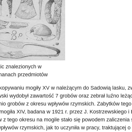
ic znalezionych w
hanach przedmiotów
kopywaniu mogiły XV w należącym do Sadowią lasku, zw
ski wydobył zawartość 7 grobów oraz zebrał luźno leżą
nio grobów z okresu wpływów rzymskich. Zabytków tego
mogiła XIV, badana w 1921 r. przez J. Kostrzewskiego
 z tego okresu na mogile stało się powodem zaliczenia 
pływów rzymskich, jak to uczyniła w pracy, traktującej 